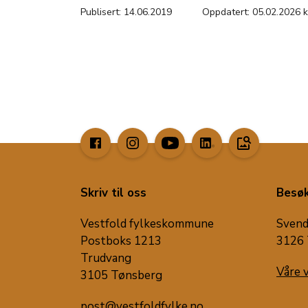
Publisert: 14.06.2019
Oppdatert: 05.02.2026 k
image_search
Skriv til oss
Besøk
Vestfold fylkeskommune
Svend
Postboks 1213
3126 
Trudvang
Våre 
3105 Tønsberg
post@vestfoldfylke.no