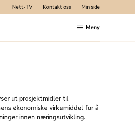
Nett-TV
Kontakt oss
Min side
Meny
er ut prosjektmidler til
ens økonomiske virkemiddel for å
ninger innen næringsutvikling.