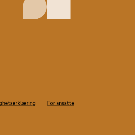
ighetserklæring
For ansatte