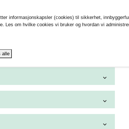
 forekomme - dette vil bli presisert i
tter informasjonskapsler (cookies) til sikkerhet, innbyggerfu
n.
se. Les om hvilke cookies vi bruker og hvordan vi administre
.
 alle
expand_more
expand_more
expand_more