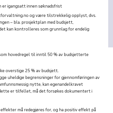
om er igangsatt innen søknadsfrist
orvaltning.no og være tilstrekkelig opplyst, dvs.
ngen – bla. prosjektplan med budsjett,
t det kan kontrolleres som grunnlag for endelig
m hovedregel til inntil 50 % av budsjetterte
ke overstige 25 % av budsjett.
 legge uheldige begrensninger for gjennomføringen av
samfunnsmessig nytte, kan egenandelkravet
tte er tilfellet, må det forsøkes dokumentert i
ffekter må redegjøres for, og ha positiv effekt på