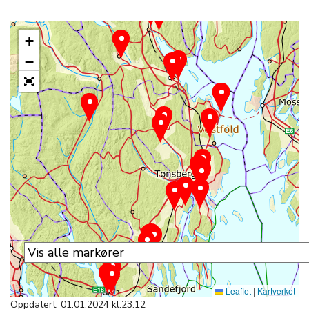
+
−
Leaflet
|
Kartverket
Oppdatert: 01.01.2024 kl.23:12