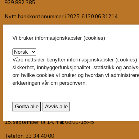
929 882 385
Nytt bankkontonummer i 2025: 6130.06.31214
Faktura til fylkeskommunen
Vi bruker informasjonskapsler (cookies)
Besøk oss
Svend Foyns gate 9
Våre nettsider benytter informasjonskapsler (cookies) t
3126 Tønsberg
sikkerhet, innbyggerfunksjonalitet, statistikk og analy
om hvilke cookies vi bruker og hvordan vi administrere
Våre virksomheter
erklæringen vår om personvern.
Snakk med oss
Godta alle
Avvis alle
15. mai til 14. september: 08:00-15:00
15. september til 14. mai: 08:00-15:45
Telefon: 33 34 40 00