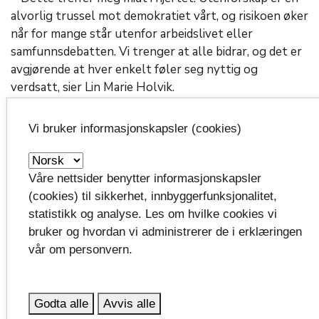
alvorlig trussel mot demokratiet vårt, og risikoen øker
når for mange står utenfor arbeidslivet eller
samfunnsdebatten. Vi trenger at alle bidrar, og det er
avgjørende at hver enkelt føler seg nyttig og
verdsatt, sier Lin Marie Holvik.
− Systemene må endres, ikke
Vi bruker informasjonskapsler (cookies)
menneskene
Våre nettsider benytter informasjonskapsler
(cookies) til sikkerhet, innbyggerfunksjonalitet,
Holvik er opptatt av radikal tjenesteinnovasjon.
statistikk og analyse. Les om hvilke cookies vi
bruker og hvordan vi administrerer de i erklæringen
− Vi må finne bedre måter å yte tjenestene våre på, og
vår om personvern.
det starter innenfra. Alle fylkets seks kommuner,
NAV-kontor, frivillig sektor, næringsliv og fylket selv
har både kunnskapen, folkene og ressursene. Alle står
Godta alle
Avvis alle
vi overfor de samme utfordringene – og ungdommen