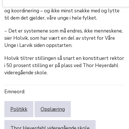
som trenger oss. Derfor må vi styrke vårt samarbeid
og koordinering – og ikke minst snakke med og lytte
til dem det gjelder, våre unge i hele fylket.
− Det er systemene som må endres, ikke menneskene,
sier Holvik, som har vært en del av styret for Våre
Unge i Larvik siden oppstarten.
Holvik tiltrer stillingen så snart en konstituert rektor
i 50 prosent stilling er på plass ved Thor Heyerdahl
videregående skole.
Emneord:
Politikk
Opplæring
Thor Heyerdahl videregående skole