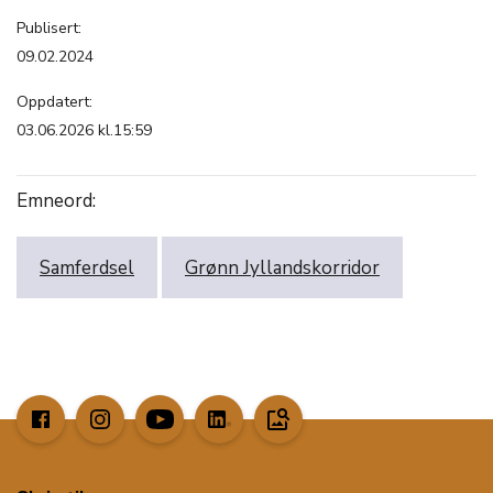
Publisert:
09.02.2024
Oppdatert:
03.06.2026 kl.15:59
Emneord:
Samferdsel
Grønn Jyllandskorridor
image_search