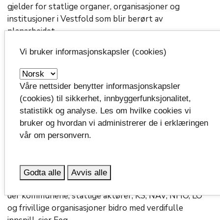
gjelder for statlige organer, organisasjoner og
institusjoner i Vestfold som blir berørt av
planarbeidet.
Vi bruker informasjonskapsler (cookies)
Det er Vestfold fylkeskommune som koordinerer og
leder prosessen med å skape Vestfoldplanen, som til
slutt blir behandlet og vedtatt av fylkestinget.
Våre nettsider benytter informasjonskapsler
(cookies) til sikkerhet, innbyggerfunksjonalitet,
– Prosessen har allerede vært preget av grundig
statistikk og analyse. Les om hvilke cookies vi
forberedelse og bred deltakelse. I løpet av 2023
bruker og hvordan vi administrerer de i erklæringen
jobbet administrasjonen med å forberede
vår om personvern.
planstrategiarbeidet. Fokus har vært å etablere et
solid kunnskapsgrunnlag, sier fylkesdirektør Toril Eeg.
Godta alle
Avvis alle
– En viktig milepæl var innspillskonferansen i Larvik,
der kommunene, statlige aktører, KS, NAV, NHO, LO
og frivillige organisasjoner bidro med verdifulle