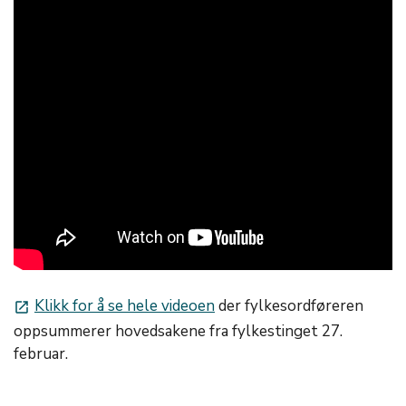
Klikk for å se hele videoen
der fylkesordføreren
launch
oppsummerer hovedsakene fra fylkestinget 27.
februar.