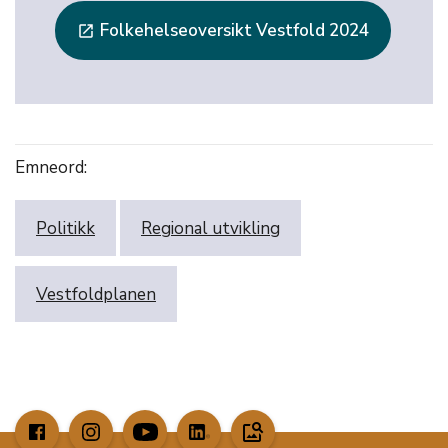
Folkehelseoversikt Vestfold 2024
launch
Emneord:
Politikk
Regional utvikling
Vestfoldplanen
image_search