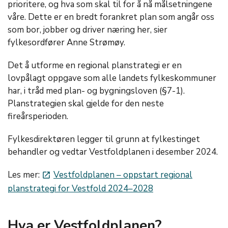
prioritere, og hva som skal til for å nå målsetningene
våre. Dette er en bredt forankret plan som angår oss
som bor, jobber og driver næring her, sier
fylkesordfører Anne Strømøy.
Det å utforme en regional planstrategi er en
lovpålagt oppgave som alle landets fylkeskommuner
har, i tråd med plan- og bygningsloven (§7-1).
Planstrategien skal gjelde for den neste
fireårsperioden.
Fylkesdirektøren legger til grunn at fylkestinget
behandler og vedtar Vestfoldplanen i desember 2024.
Les mer:
Vestfoldplanen – oppstart regional
launch
planstrategi for Vestfold 2024–2028
Hva er Vestfoldplanen?