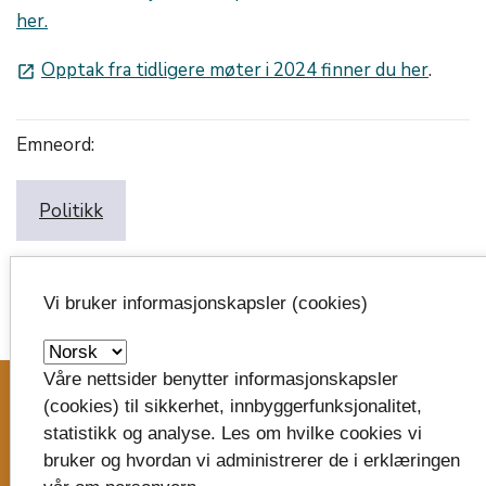
her.
Opptak fra tidligere møter i 2024 finner du her
.
launch
Emneord:
Politikk
Vi bruker informasjonskapsler (cookies)
image_search
Våre nettsider benytter informasjonskapsler
(cookies) til sikkerhet, innbyggerfunksjonalitet,
statistikk og analyse. Les om hvilke cookies vi
Skriv til oss
bruker og hvordan vi administrerer de i erklæringen