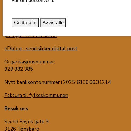
Vestfold fylkeskommune
vår om personvern.
Postboks 1213
Trudvang
3105 Tønsberg
Godta alle
Avvis alle
post@vestfoldfylke.no
eDialog - send sikker digital post
Organisasjonsnummer:
929 882 385
Nytt bankkontonummer i 2025: 6130.06.31214
Faktura til fylkeskommunen
Besøk oss
Svend Foyns gate 9
3126 Tønsberg