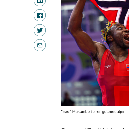
"Exo" Mukumbo feirer gullmedaljen i 