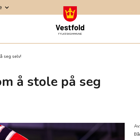
ge
keyboard_arrow_down
å seg selv!
m å stole på seg
Av
Bå