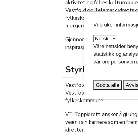
aktivitet og felles kulturoppl
Vestfold og Telemark idrettsk
fylkeskommune og Telemark fyl
Vi bruker informas
morgendagens toppidrettsutø
Gjennom slike initiativer får u
Våre nettsider beny
inspirasjon og nettverk som ka
statistikk og analy
vår om personvern
Styrker toppidret
Vestfold og Telemark toppidre
Godta alle
Avvis
Vestfold og Telemark idretts
fylkeskommune.
VT-Toppidrett ønsker å gi unge
veien i sin karriere som en fre
idretter.