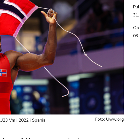
Pub
31
Op
03
Foto: Uww.org
U23 Vm i 2022 i Spania.