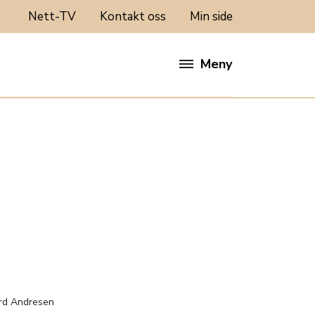
Nett-TV
Kontakt oss
Min side
Meny
:
rd Andresen