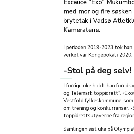
Excauce "Exo" Mukumbo
med mor og fire søsken 
brytetak i Vadsø Atletk
Kameratene.
I perioden 2019-2023 tok han 
verket var Kongepokal i 2020. 
-Stol på deg selv!
I forrige uke holdt han foredr
og Telemark toppidrett". «Exo»
Vestfold fylkeskommune, som 
om trening og konkurranser. -S
toppidrettsutøverne fra region
Samlingen sist uke på Olympiat