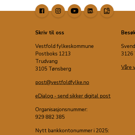
image_search
Skriv til oss
Besøk
Vestfold fylkeskommune
Svend
Postboks 1213
3126 
Trudvang
Våre 
3105 Tønsberg
post@vestfoldfylke.no
eDialog - send sikker digital post
Organisasjonsnummer:
929 882 385
Nytt bankkontonummer i 2025: