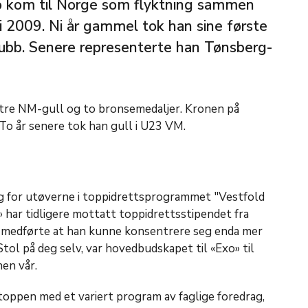
 kom til Norge som flyktning sammen
i 2009. Ni år gammel tok han sine første
lubb. Senere representerte han Tønsberg-
tre NM-gull og to bronsemedaljer. Kronen på
To år senere tok han gull i U23 VM.
ag for utøverne i toppidrettsprogrammet "Vestfold
 har tidligere mottatt toppidrettsstipendet fra
medførte at han kunne konsentrere seg enda mer
tol på deg selv, var hovedbudskapet til «Exo» til
en vår.
oppen med et variert program av faglige foredrag,