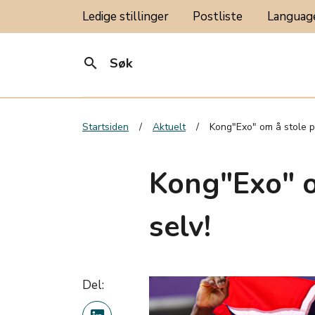
Ledige stillinger
Postliste
Langua
search
Søk
Startsiden
Aktuelt
Kong"Exo" om å stole p
Kong"Exo" o
selv!
Del: