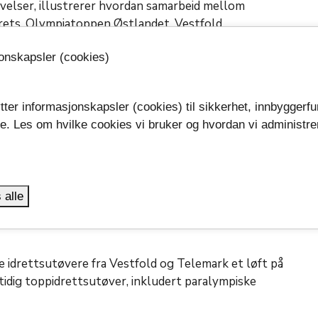
evelser, illustrerer hvordan samarbeid mellom
rets, Olympiatoppen Østlandet, Vestfold
keskommune bidrar til en helhetlig utvikling av
jonskapsler (cookies)
vere.
nge toppidrettstalenter tilgang til kunnskap,
tter informasjonskapsler (cookies) til sikkerhet, innbyggerfu
n være avgjørende for den enkeltes utvikling.
se. Les om hvilke cookies vi bruker og hvordan vi administre
.
ten
tt (VT-Toppidrett) er et samarbeid mellom
 alle
krets, Telemark fylkeskommune og Vestfold
 idrettsutøvere fra Vestfold og Telemark et løft på
mtidig toppidrettsutøver, inkludert paralympiske