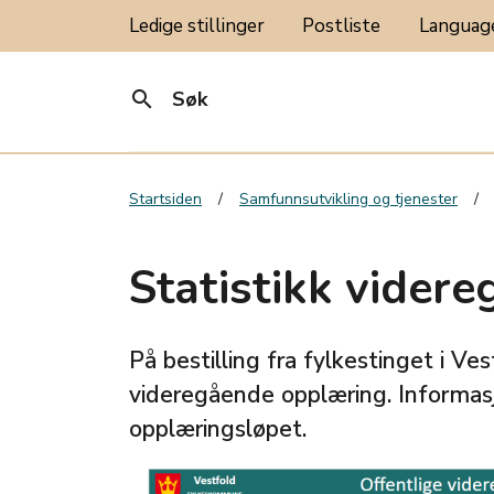
Ledige stillinger
Postliste
Langua
search
Søk
Startsiden
Samfunnsutvikling og tjenester
Statistikk vider
På bestilling fra fylkestinget i Ve
videregående opplæring. Informasjo
opplæringsløpet.