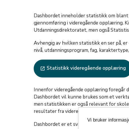
Dashbordet inneholder statistikk om blant
gjennomføring i videregående opplæring. Kil
Utdanningsdirektoratet, men også Statisti
Avhengig av hvilken statistikk en ser på, er 
nivå, utdanningsprogram, fag, karaktertyp
Statistikk videregående opplæring
launch
Innenfor videregående opplæring foregår det
Dashbordet vil kunne brukes som et verktø
men statistikken er også relevant for skole
resultater fra videregående opplæring i Ves
Vi bruker informas
Dashbordet er et svar på fylkestingets ved