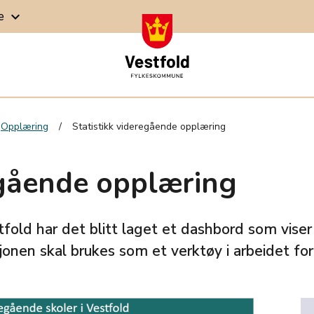
ge
keyboard_arrow_down
Opplæring
Statistikk videregående opplæring
egående opplæring
stfold har det blitt laget et dashbord som viser
nen skal brukes som et verktøy i arbeidet for 