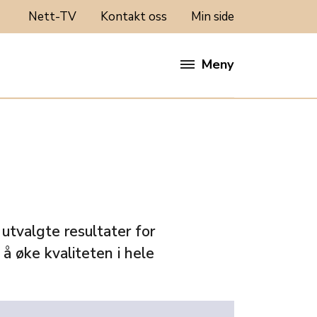
Nett-TV
Kontakt oss
Min side
Meny
 utvalgte resultater for
å øke kvaliteten i hele