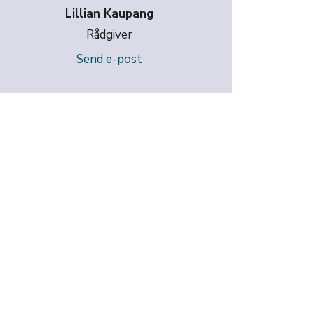
Lillian Kaupang
Rådgiver
Send e-post