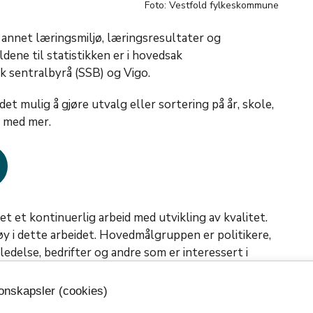
Foto: Vestfold fylkeskommune
 annet læringsmiljø, læringsresultater og
dene til statistikken er i hovedsak
sk sentralbyrå (SSB) og Vigo.
det mulig å gjøre utvalg eller sortering på år, skole,
e, med mer.
 et kontinuerlig arbeid med utvikling av kvalitet.
y i dette arbeidet. Hovedmålgruppen er politikere,
ledelse, bedrifter og andre som er interessert i
tfold.
jonskapsler (cookies)
tak i desember 2023 om at det skulle utarbeides et