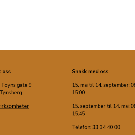
 oss
Snakk med oss
 Foyns gate 9
15. mai til 14. september: 0
Tønsberg
15:00
virksomheter
15. september til 14. mai: 0
15:45
Telefon: 33 34 40 00