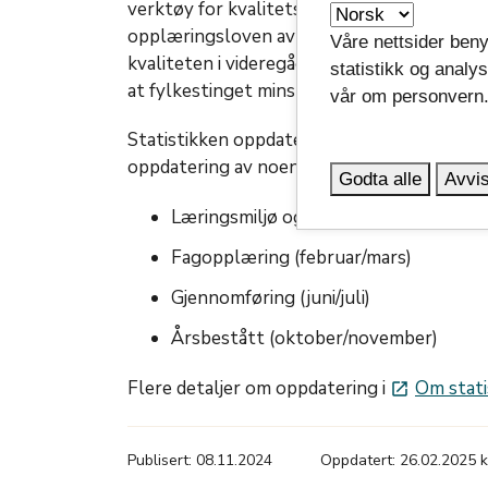
verktøy for kvalitetsutvikling. Vedtaket s
opplæringsloven av fylkeskommunens ansvar
Våre nettsider beny
kvaliteten i videregående opplæring. Dashb
statistikk og analy
at fylkestinget minst én gang i året skal f
vår om personvern
Statistikken oppdateres fortløpende når ny
oppdatering av noen av temaene er:
Godta alle
Avvis
Læringsmiljø og mobbing (januar/febr
Fagopplæring (februar/mars)
Gjennomføring (juni/juli)
Årsbestått (oktober/november)
Flere detaljer om oppdatering i
Om stati
launch
Publisert: 08.11.2024
Oppdatert: 26.02.2025 k