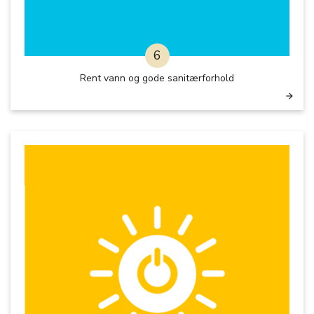
6
Rent vann og gode sanitærforhold
arrow_forward