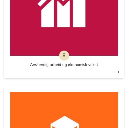
8
Anstendig arbeid og økonomisk vekst
arrow_forward