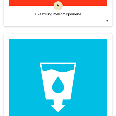
5
Likestilling mellom kjønnene
arrow_forward