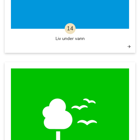
14
Liv under vann
arrow_forward