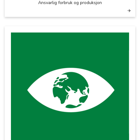
Ansvarlig forbruk og produksjon
arrow_forward