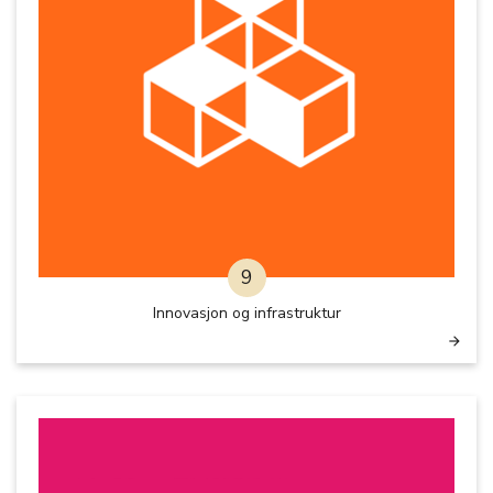
9
Innovasjon og infrastruktur
arrow_forward