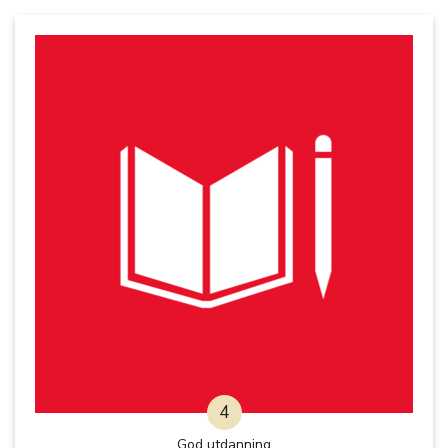
4
God utdanning