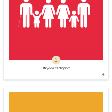
1
Utrydde fattigdom
arrow_forward