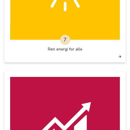
7
Ren energi for alle
arrow_forward