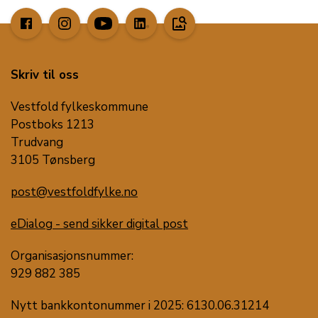
image_search
Skriv til oss
Vestfold fylkeskommune
Postboks 1213
Trudvang
3105 Tønsberg
post@vestfoldfylke.no
eDialog - send sikker digital post
Organisasjonsnummer:
929 882 385
Nytt bankkontonummer i 2025: 6130.06.31214