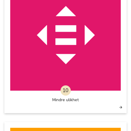
10
Mindre ulikhet
arrow_forward