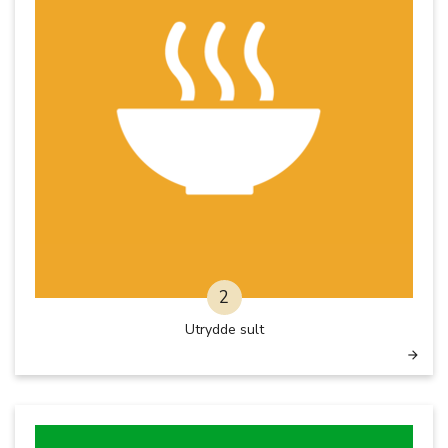
2
Utrydde sult
arrow_forward