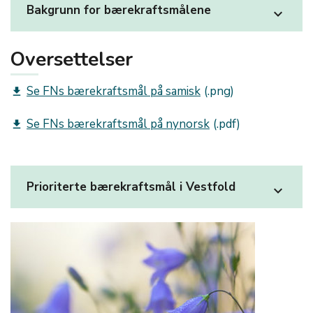
Bakgrunn for bærekraftsmålene
expand_more
Oversettelser
Se FNs bærekraftsmål på samisk
get_app
Se FNs bærekraftsmål på nynorsk
get_app
Prioriterte bærekraftsmål i Vestfold
expand_more