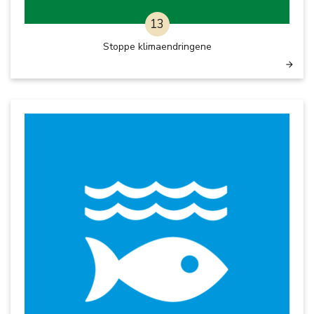
13
Stoppe klimaendringene
arrow_forward