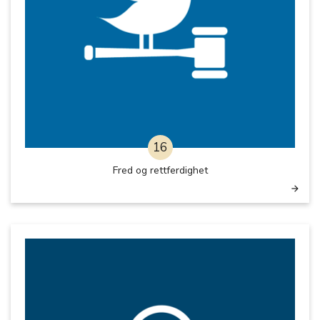
16
Fred og rettferdighet
arrow_forward