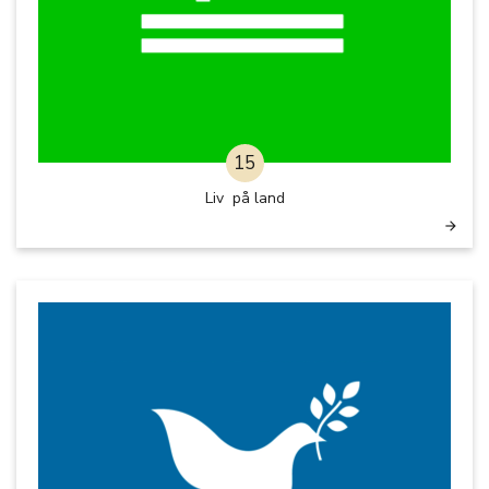
15
Liv på land
arrow_forward