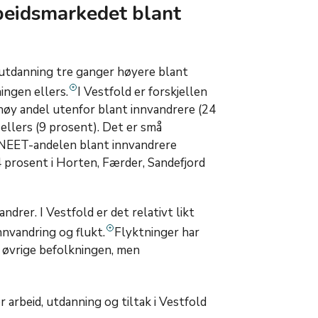
rbeidsmarkedet blant
 utdanning tre ganger høyere blant
ingen ellers.
I Vestfold er forskjellen
 høy andel utenfor blant innvandrere (24
llers (9 prosent). Det er små
 NEET-andelen blant innvandrere
4 prosent i Horten, Færder, Sandefjord
ndrer. I Vestfold er det relativt likt
nnvandring og flukt.
Flyktninger har
 øvrige befolkningen, men
arbeid, utdanning og tiltak i Vestfold