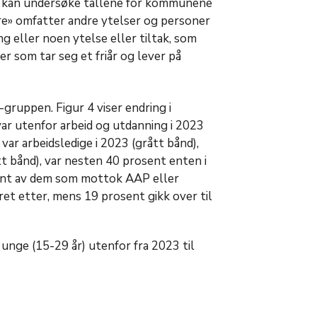
u kan undersøke tallene for kommunene
dre» omfatter andre ytelser og personer
ng eller noen ytelse eller tiltak, som
 som tar seg et friår og lever på
-gruppen. Figur 4 viser endring i
ar utenfor arbeid og utdanning i 2023
var arbeidsledige i 2023 (grått bånd),
ått bånd), var nesten 40 prosent enten i
sent av dem som mottok AAP eller
et etter, mens 19 prosent gikk over til
unge (15-29 år) utenfor fra 2023 til