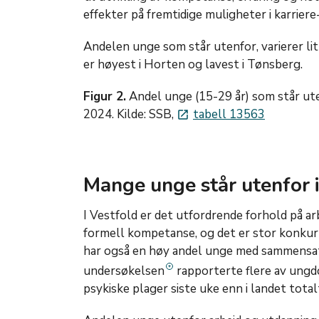
effekter på fremtidige muligheter i karriere-
Andelen unge som står utenfor, varierer l
er høyest i Horten og lavest i Tønsberg.
Figur 2.
Andel unge (15-29 år) som står uten
2024. Kilde: SSB,
tabell 13563
launch
Mange unge står utenfor i
I Vestfold er det utfordrende forhold på a
formell kompetanse, og det er stor konkur
har også en høy andel unge med sammensat
undersøkelsen
rapporterte flere av ungd
psykiske plager siste uke enn i landet total