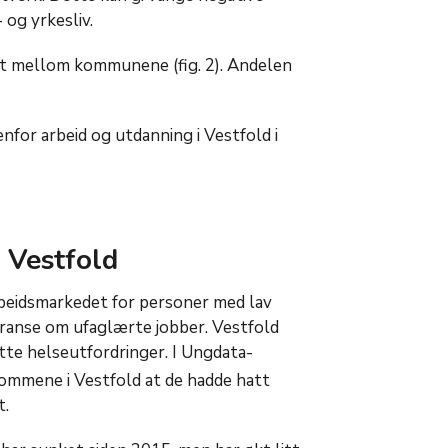
 og yrkesliv.
itt mellom kommunene (fig. 2). Andelen
for arbeid og utdanning i Vestfold i
 Vestfold
rbeidsmarkedet for personer med lav
ranse om ufaglærte jobber. Vestfold
te helseutfordringer. I Ungdata-
ommene i Vestfold at de hadde hatt
t.