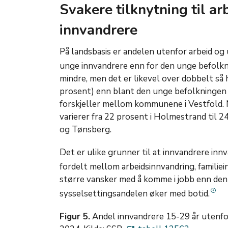
Svakere tilknytning til a
innvandrere
På landsbasis er andelen utenfor arbeid og
unge innvandrere enn for den unge befolkn
mindre, men det er likevel over dobbelt så
prosent) enn blant den unge befolkningen e
forskjeller mellom kommunene i Vestfold.
varierer fra 22 prosent i Holmestrand til 2
og Tønsberg.
Det er ulike grunner til at innvandrere innva
fordelt mellom arbeidsinnvandring, familiei
større vansker med å komme i jobb enn den
sysselsettingsandelen øker med botid.
Figur 5.
Andel innvandrere 15-29 år utenfor 