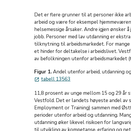
Det er flere grunner til at personer ikke ar
arbeid og være for eksempel hjemmeværend
helsemessige årsaker. Andre igjen ønsker å 
jobb. Personer med lav utdanning er ekstra
tilknytning til arbeidsmarkedet. For mange
et hinder for deltakelse i arbeidslivet. Ves
av befolkningen utenfor arbeidsmarkedet (fi
Figur 1.
Andel utenfor arbeid, utdanning og 
tabell 13563
launch
11,8 prosent av unge mellom 15 og 29 år st
Vestfold. Det er landets høyeste andel av 
Employment or Training) sammen med Østfol
perioder utenfor arbeid og utdanning. Mang
utdanning øker likevel risikoen for langvar
til utvikling av kompetanse, erfaring og ne