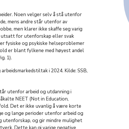
beider. Noen velger selv å stå utenfor
e, mens andre står utenfor av
jobbe, men klarer ikke skaffe seg varig
 utsatt for utenforskap eller svak
 er fysiske og psykiske helseproblemer
tfold er blant fylkene med høyest andel
g. 1).
arbeidsmarkedstiltak i 2024. Kilde: SSB,
år utenfor arbeid og utdanning i
såkalte NEET (Not in Education,
d. Det er ikke uvanlig å være korte
e og lange perioder utenfor arbeid og
ig utenforskap, og gir mindre mulighet
ttverk. Dette kan gi varige negative