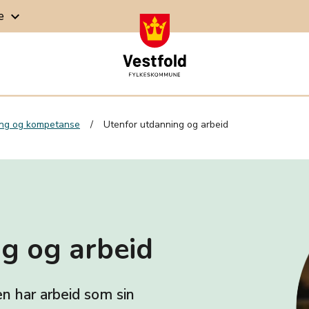
ge
keyboard_arrow_down
ng og kompetanse
Utenfor utdanning og arbeid
g og arbeid
en har arbeid som sin