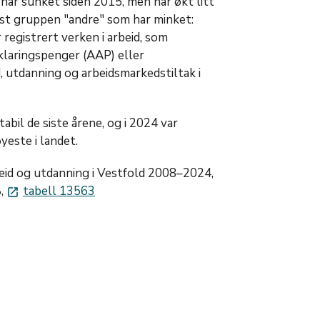
har sunket siden 2015, men har økt litt
emst gruppen "andre" som har minket:
 registrert verken i arbeid, som
vklaringspenger (AAP) eller
, utdanning og arbeidsmarkedstiltak i
bil de siste årene, og i 2024 var
yeste i landet.
id og utdanning i Vestfold 2008–2024,
B,
tabell 13563
launch