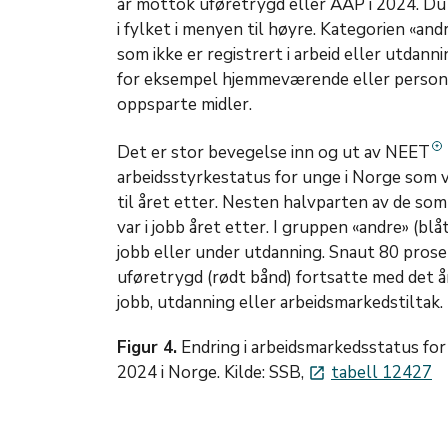
år mottok uføretrygd eller AAP i 2024. D
i fylket i menyen til høyre. Kategorien «an
som ikke er registrert i arbeid eller utdanni
for eksempel hjemmeværende eller personer
oppsparte midler.
Det er stor bevegelse inn og ut av NEET
arbeidsstyrkestatus for unge i Norge som v
til året etter. Nesten halvparten av de som 
var i jobb året etter. I gruppen «andre» (bl
jobb eller under utdanning. Snaut 80 pro
uføretrygd (rødt bånd) fortsatte med det år
jobb, utdanning eller arbeidsmarkedstiltak.
Figur 4.
Endring i arbeidsmarkedsstatus for 
2024 i Norge. Kilde: SSB,
tabell 12427
launch