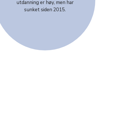
utdanning er høy, men har
sunket siden 2015.