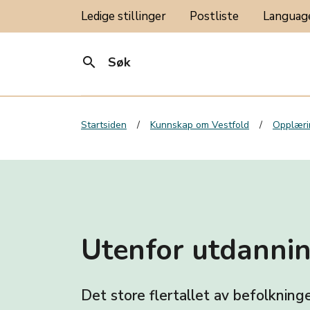
Ledige stillinger
Postliste
Langua
search
Søk
Startsiden
Kunnskap om Vestfold
Opplæri
Utenfor utdannin
Det store flertallet av befolkning